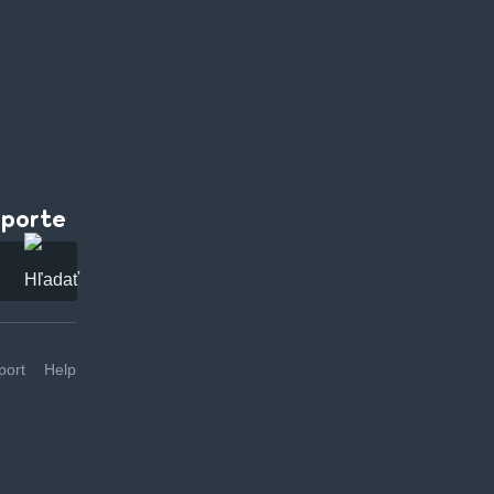
pporte
ort
Help